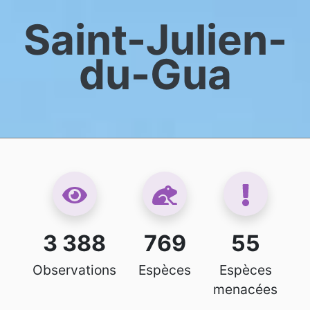
Saint-Julien-
du-Gua
3 388
769
55
Observations
Espèces
Espèces
menacées