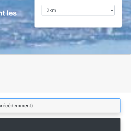
t les
précédemment).