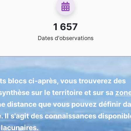
1 657
Dates d'observations
nts blocs ci-après, vous trouverez des
ynthèse sur le territoire et sur sa
zon
ne distance que vous pouvez définir d
e. Il s'agit des connaissances disponibl
 lacunaires.