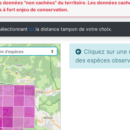
 les données "non cachées" du territoire. Les données c
 à fort enjeu de conservation.
sélectionnant
ici
la distance tampon de votre choix.
Cliquez sur une m
des espèces observé