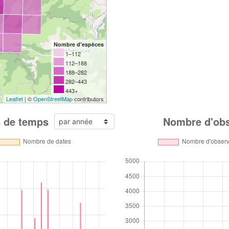
Nombre d'espèces
1–112
112–188
188–282
282–443
443+
Leaflet
| ©
OpenStreetMap
contributors