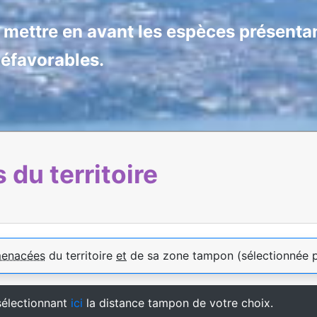
e mettre en avant les espèces présentan
défavorables.
du territoire
menacées
du territoire
et
de sa zone tampon (sélectionnée 
sélectionnant
ici
la distance tampon de votre choix.