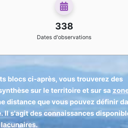
338
Dates d'observations
nts blocs ci-après, vous trouverez des
ynthèse sur le territoire et sur sa
zon
ne distance que vous pouvez définir d
e. Il s'agit des connaissances disponibl
 lacunaires.