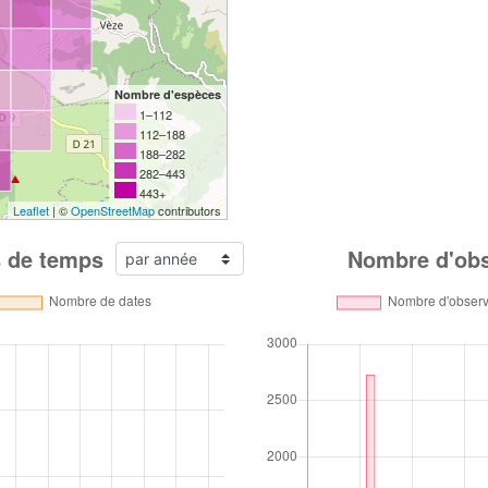
Nombre d'espèces
1–112
112–188
188–282
282–443
443+
Leaflet
| ©
OpenStreetMap
contributors