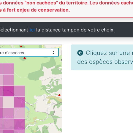
 les données "non cachées" du territoire. Les données c
 à fort enjeu de conservation.
sélectionnant
ici
la distance tampon de votre choix.
Cliquez sur une m
des espèces observé