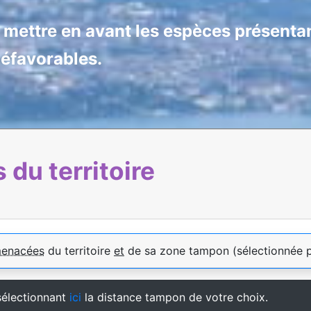
e mettre en avant les espèces présentan
défavorables.
du territoire
menacées
du territoire
et
de sa zone tampon (sélectionnée 
sélectionnant
ici
la distance tampon de votre choix.