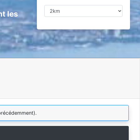
t les
précédemment).