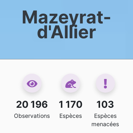
Mazeyrat-
d'Allier
20 196
1 170
103
Observations
Espèces
Espèces
menacées