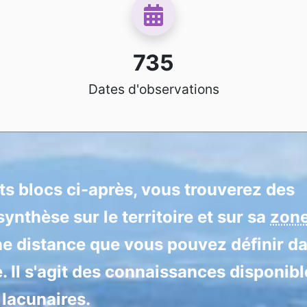
735
Dates d'observations
nts blocs ci-après, vous trouverez des
ynthèse sur le territoire et sur sa
zon
ne distance que vous pouvez définir d
e. Il s'agit des connaissances disponibl
 lacunaires.