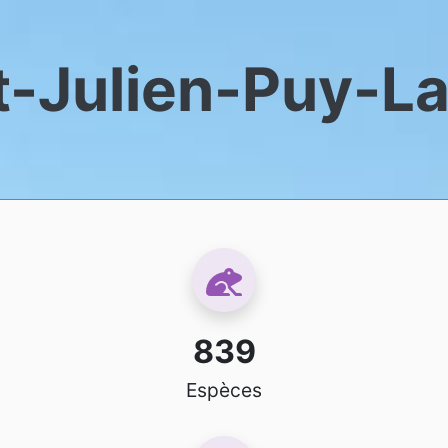
t-Julien-Puy-L
839
Espèces