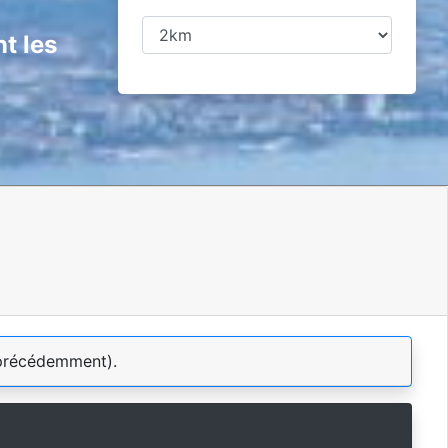
t les
précédemment).