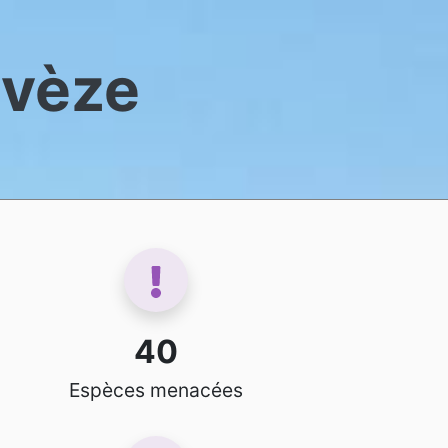
avèze
40
Espèces menacées