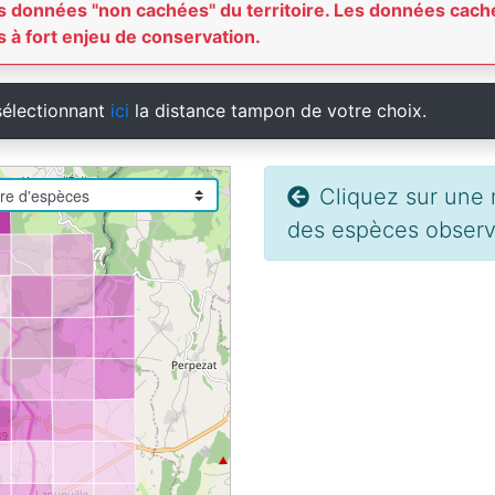
 les données "non cachées" du territoire. Les données c
 à fort enjeu de conservation.
sélectionnant
ici
la distance tampon de votre choix.
Cliquez sur une m
des espèces observé