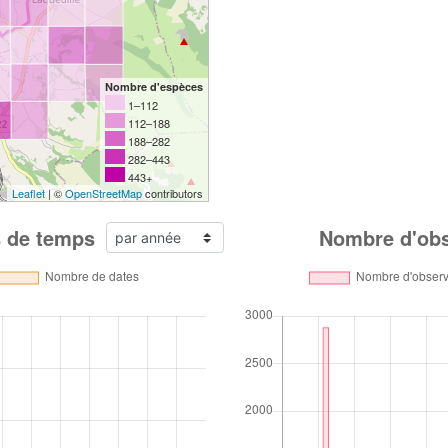
Nombre d'espèces
1–112
112–188
188–282
282–443
443+
Leaflet
| ©
OpenStreetMap
contributors