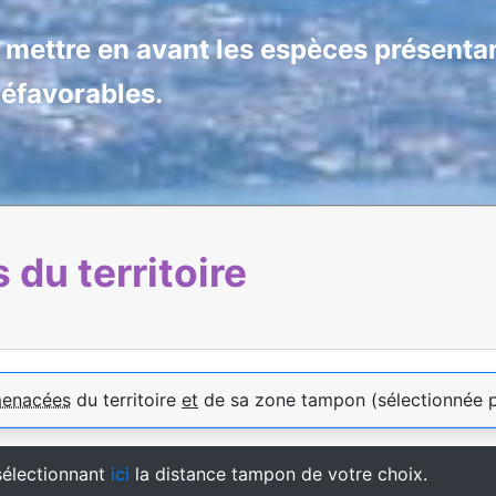
e mettre en avant les espèces présentan
défavorables.
du territoire
menacées
du territoire
et
de sa zone tampon (sélectionnée 
sélectionnant
ici
la distance tampon de votre choix.